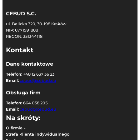
CEBUD S.C.
ul. Balicka 320, 30-198 Kraków
NIP: 6771991888
REGON: 351344118
Kontakt
Dane kontaktowe
Telefon:
+48 12 637 36 23
Email:
cebud@cebud.eu
Obsługa firm
Telefon:
664 058 205
Email:
cebud@cebud.eu
Na skróty:
O firmie
Strefa Klienta indywidualnego