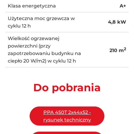
Klasa energetyczna
A+
Użyteczna moc grzewcza w
4,8 kW
cyklu 12 h
Wielkość ogrzewanej
powierzchni (przy
2
210 m
zapotrzebowaniu budynku na
ciepło 20 W/m2) w cyklu 12 h
Do pobrania
PPA 450T 2x44x52 -
rysunek techniczny