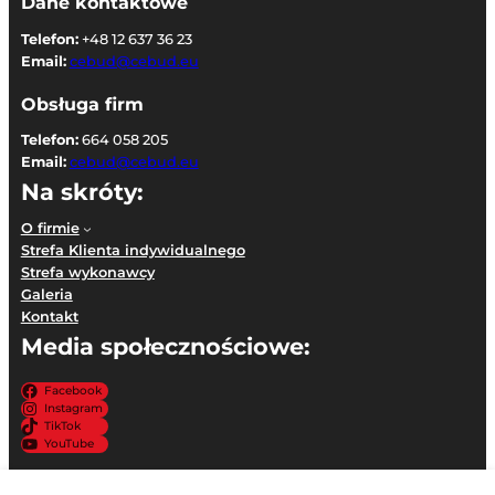
Dane kontaktowe
Telefon:
+48 12 637 36 23
Email:
cebud@cebud.eu
Obsługa firm
Telefon:
664 058 205
Email:
cebud@cebud.eu
Na skróty:
O firmie
Strefa Klienta indywidualnego
Strefa wykonawcy
Galeria
Kontakt
Media społecznościowe:
Facebook
Instagram
TikTok
YouTube
Paleniska piecowe na drewno