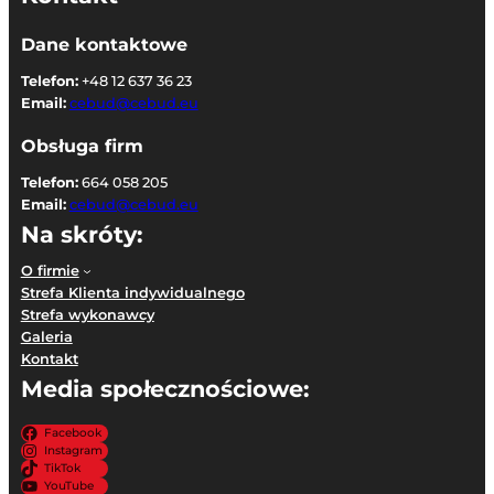
Dane kontaktowe
Telefon:
+48 12 637 36 23
Email:
cebud@cebud.eu
Obsługa firm
Telefon:
664 058 205
Email:
cebud@cebud.eu
Na skróty:
O firmie
Strefa Klienta indywidualnego
Strefa wykonawcy
Galeria
Kontakt
Media społecznościowe:
Facebook
Instagram
TikTok
YouTube